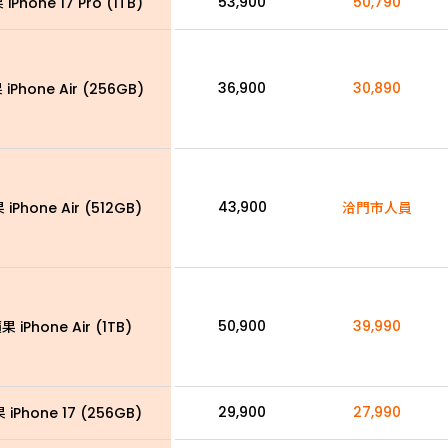
53,900
50,790
iPhone 17 Pro (1TB)
36,900
30,890
iPhone Air (256GB)
43,900
 iPhone Air (512GB)
洽門市人員
50,900
39,990
果 iPhone Air (1TB)
29,900
27,990
 iPhone 17 (256GB)