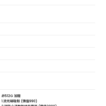
🎁512G 加贈
1.流光磁吸殼 (價值990)