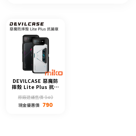
DEVILCASE 惡魔防
摔殼 Lite Plus 抗菌
版 ASUS ROG
原廠建議售價 940
Phone 6 系列
790
現金優惠價