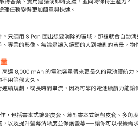
迅速取得答案、實用建議或即時支援，並同時保持生產力。
Lite 處理任務變得更加簡單與快速。
只須用 S Pen 圈出想要消除的區域，那裡就會自動消
淨、專業的影像。無論是誤入鏡頭的人到雜亂的背景，物
電量
 8,000 mAh 的電池容量帶來更長久的電池續航力
你不用等候太久。
行連續規劃，或長時間串流，因為可靠的電池續航力能讓
電腦配件完美協作，包括書本式鍵盤皮套、薄型書本式鍵盤皮套、
賞，以及提升螢幕清晰度並保護螢幕——讓你可以根據需