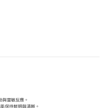
暢捲動與靈敏反應。
都能保持鮮明與清晰。