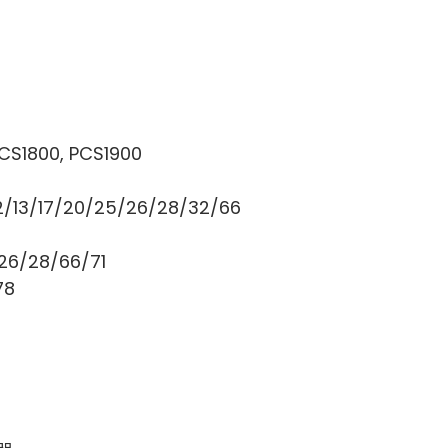
S1800, PCS1900
2/13/17/20/25/26/28/32/66
26/28/66/71
78