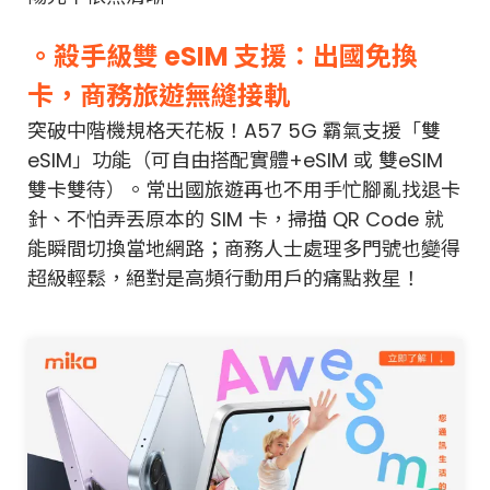
。殺手級雙 eSIM 支援：出國免換
卡，商務旅遊無縫接軌
突破中階機規格天花板！A57 5G 霸氣支援「雙
eSIM」功能（可自由搭配實體+eSIM 或 雙eSIM
雙卡雙待）。常出國旅遊再也不用手忙腳亂找退卡
針、不怕弄丟原本的 SIM 卡，掃描 QR Code 就
能瞬間切換當地網路；商務人士處理多門號也變得
超級輕鬆，絕對是高頻行動用戶的痛點救星！