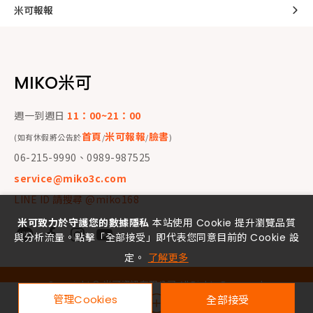
米可報報
MIKO米可
週一到週日
11：00~21：00
首頁
米可報報
臉書
(如有休假將公告於
/
/
)
06-215-9990、0989-987525
service@miko3c.com
LINE ID 請搜尋 @miko168
米可致力於守護您的數據隱私
本站使用 Cookie 提升瀏覽品質
與分析流量。點擊「全部接受」即代表您同意目前的 Cookie 設
定。
了解更多
Copyright ©
米可資訊有限公司
All Rights Reserved.
管理Cookies
全部接受