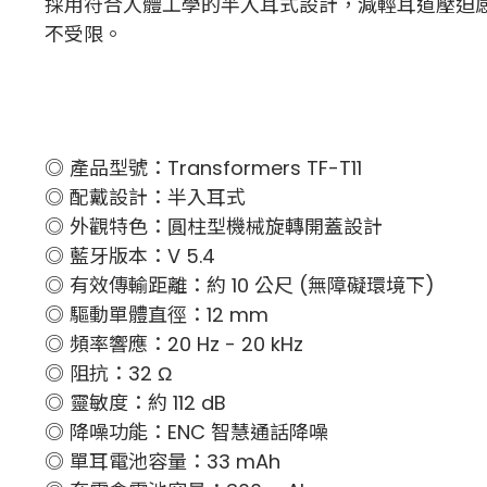
採用符合人體工學的半入耳式設計，減輕耳道壓迫感
不受限。
◎ 產品型號：Transformers TF-T11
◎ 配戴設計：半入耳式
◎ 外觀特色：圓柱型機械旋轉開蓋設計
◎ 藍牙版本：V 5.4
◎ 有效傳輸距離：約 10 公尺 (無障礙環境下)
◎ 驅動單體直徑：12 mm
◎ 頻率響應：20 Hz - 20 kHz
◎ 阻抗：32 Ω
◎ 靈敏度：約 112 dB
◎ 降噪功能：ENC 智慧通話降噪
◎ 單耳電池容量：33 mAh