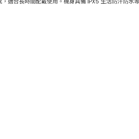
，適合長時間配戴使用。機身具備 IPX5 生活防汗防