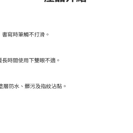
，書寫時筆觸不打滑。
緩長時間使用下雙眼不適。
殊塗層防水、髒污及指紋沾黏。