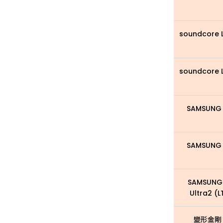
soundcore L
soundcore L
SAMSUNG 
SAMSUNG 
SAMSUNG
Ultra2 (
變形金剛