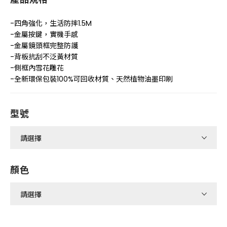
-四角強化，生活防摔1.5M
-金屬按鍵，實機手感
-金屬鏡頭框完整防護
-背板抗刮不泛黃材質
-側框內雪花雕花
-全新環保包裝100%可回收材質、天然植物油墨印刷
型號
顏色