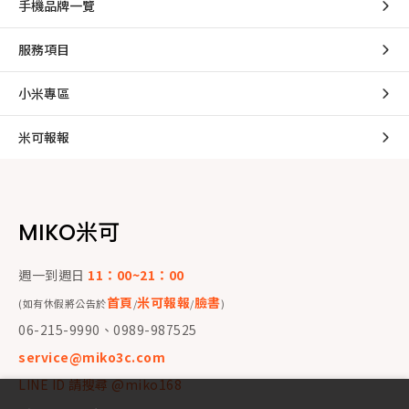
手機品牌一覽
服務項目
小米專區
米可報報
MIKO米可
週一到週日
11：00~21：00
首頁
米可報報
臉書
(如有休假將公告於
/
/
)
06-215-9990、0989-987525
service@miko3c.com
LINE ID 請搜尋 @miko168