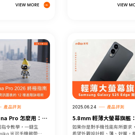
VIEW MORE
VIEW M
產品評測
2025.06.24
產品評測
ana Pro 怎麼用：
5.8mm 輕薄大螢幕旗艦
指南，從 AI 公仔到專
Samsung Galaxy S25 E
I 繪圖指令教學，一鍵生
如果你是對手機性能有所要求
 12 種進階詠唱術
箱實測
iko 米可手機館帶你
希望外觀設計輕、薄、好握，