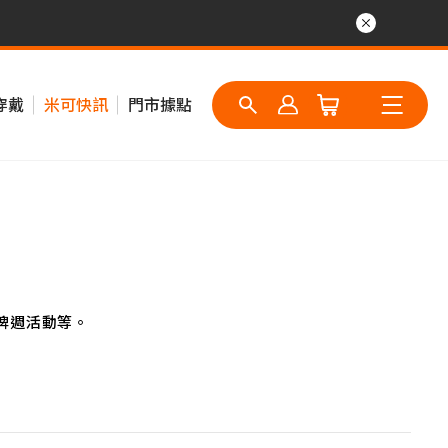
穿戴
米可快訊
門市據點
牌週活動等。