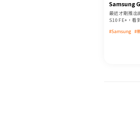
Samsung G
13.1 吋大
最近才剛推出的中
S10 FE+，
知道這是三星
#Samsung
#
產品，這款新
的晶片組，也改
竟實際表現能
就一起來看看
的詳細測試吧