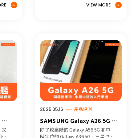
ORE
VIEW MORE
2025.05.16
產品評測
：
SAMSUNG Galaxy A26 5G 開
dge 開
箱動手玩：中規中矩的入門手機
，又
除了較高階的 Galaxy A56 5G 和中
相信
階定位的 Galaxy A36 5G，三星也貼