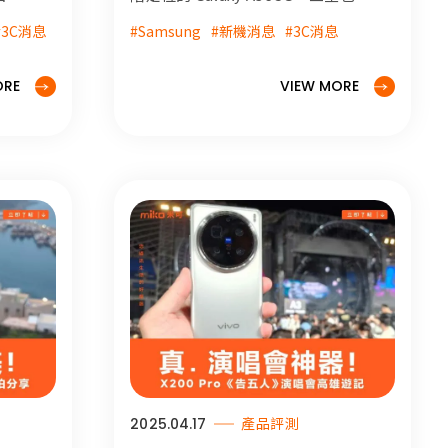
心推出一款專為預算有限、使用需
#3C消息
#Samsung
#新機消息
#3C消息
期待。
求較簡單的族群打造的入門手機
SAMSUNG Galaxy A26 5G。雖然
且手機
定位為 Galaxy A 系列的入門款，但
ORE
VIEW MORE
票隨便
A26 5G 的規格可一點也不馬虎！
來說，
稱得上
2025.04.17
產品評測