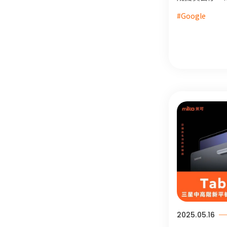
玩轉 Nano Ban
#Google
Notebook
2025.05.16