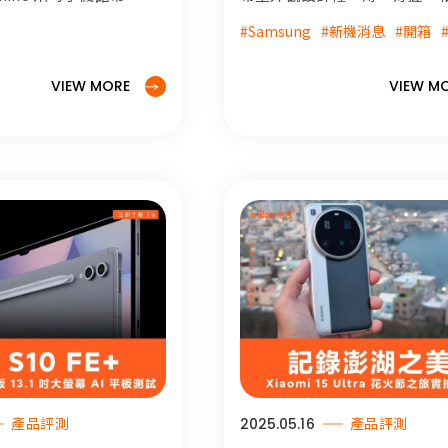
ana Pro 與
對於最近剛上市的Samsung
#Samsung
#新機消息
#開箱
LM 應用技巧！
Galaxy S25 Edge 勢必感到
因為這款手機打出頗具質感的
5.8mm 的超薄機身設計，而
VIEW MORE
VIEW M
重量甚至只有163克，放眼一
都 220g 起跳的厚重旗艦機型
Galaxy S25 Edge 絕對可以
是非常沒有負擔的存在。
產品評測
2025.05.16
產品評測