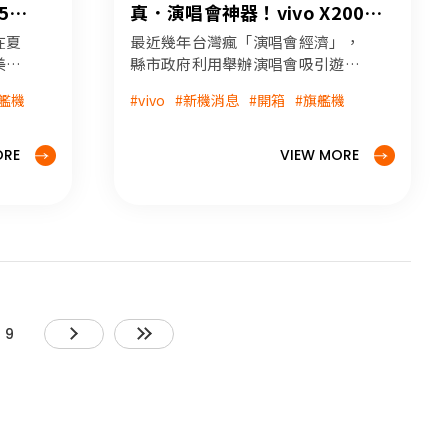
5
真．演唱會神器！vivo X200
享
Pro 告五人《MY MAGIC 宇宙超
在夏
最近幾年台灣瘋「演唱會經濟」，
有趣》高雄遊記
美麗
縣市政府利用舉辦演唱會吸引遊
上旬
客，從而衍生可觀的觀光效益；而
艦機
#vivo
#新機消息
#開箱
#旗艦機
」更
觀眾為了拍到台上的偶像明星，也
象。
開始越來越注重智慧手機的望遠拍
請，
攝能力，甚至有部分機種還被掛上
ORE
VIEW MORE
25 澎
「演唱會神器」的稱號。
火以
，今
9