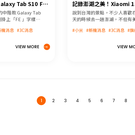
alaxy Tab S10 FE+
記錄澎湖之美！Xiaomi 1
螢幕 AI 平板測試
Ultra 花火節之旅實拍分
階款 Galaxy Tab
說到台灣的景點，不少人喜歡
看到掛上「FE 」字樣就
天的時候去一趟澎湖，不但有
旗下相對實惠定位的
的海灘、新鮮的海鮮，從 5 月
新機消息
#3C消息
#小米
#新機消息
#3C消息
#旗
平板採用了三星自家
開始的「澎湖國際海上花火節
用了 LCD 螢幕，究
是許多民眾對於澎湖的第一印
不能符合價格定位，
而最近我們也受到小米台灣邀
VIEW MORE
VIEW M
我們今天為大家所做
帶著 Xiaomi 15 Ultra 前進 20
。
湖花火節，除了在海上欣賞煙
外，也用了它記錄澎湖的美景
天就帶著大家一起來回味。
1
2
3
4
5
6
7
8