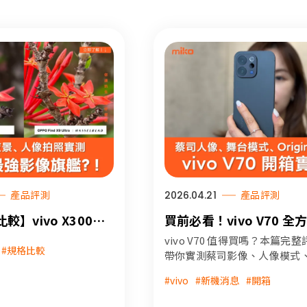
產品評測
2026.04.21
產品評測
】vivo X300
買前必看！vivo V70 全
PO Find X9 Ultra -
蔡司鏡頭百倍變焦、舞台
vivo V70 值得買嗎？本篇完整
#規格比較
、人像三大日常場景
OriginOS 6 系統打造
帶你實測蔡司影像、人像模式
戲效能與 6500mAh 超強續航
！
新標竿！
#vivo
#新機消息
#開箱
析優缺點與購買重點，快速掌
款兩萬元級手機表現。