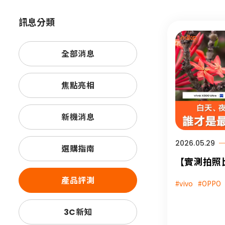
訊息分類
全部消息
焦點亮相
新機消息
2026.05.29
選購指南
【實測拍照比較
Ultra 與 OP
產品評測
#vivo
#OPPO
日景、夜景
誰更厲害？
3C新知