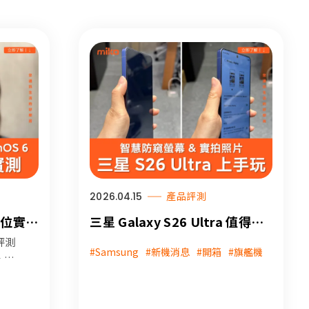
2026.04.15
產品評測
方位實測
三星 Galaxy S26 Ultra 值得買
模式、
嗎？實測智慧防窺螢幕、百倍變
評測
#Samsung
#新機消息
#開箱
#旗艦機
中階機皇
焦、水平鎖定、夜拍效果一次看
、遊
，解
握這