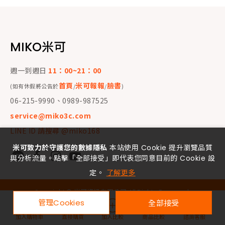
MIKO米可
週一到週日
11：00~21：00
首頁
米可報報
臉書
(如有休假將公告於
/
/
)
06-215-9990、0989-987525
service@miko3c.com
LINE ID 請搜尋 @miko168
米可致力於守護您的數據隱私
本站使用 Cookie 提升瀏覽品質
與分析流量。點擊「全部接受」即代表您同意目前的 Cookie 設
定。
了解更多
Copyright ©
米可資訊有限公司
All Rights Reserved.
管理Cookies
全部接受
加入購物車
直接購買
加入比較
商品比較
諮詢客服