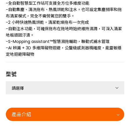
-全自動智慧型工作站可支援全方位多維度功能
-自動集塵、清洗拖布、熱風烘乾和注水。也可設定集塵頻率和拖
布清潔模式，完全不需勞駕您的雙手。
-2 小時快速熱風烘乾，清潔乾燥拖布一次完成
-自動注水功能，可確保拖布在拖地時始終維持濕潤，可深入清潔
地板頑固汙漬。
-S-Mopping assistant™智慧濕拖輔助，聯動式補水管理
-AI 辨識 + 3D 多維障礙物迴避，公釐級感測器精確度，能靈敏穩
定地迴避障礙物
型號
產品介紹