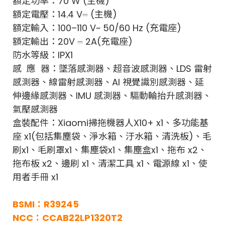
額定功率：70 W (主機)
額定電壓：14.4 V⎓ (主機)
額定輸入：100–110 V~ 50/60 Hz (充電座)
額定輸出：20V ⎓ 2A(充電座)
防水等級：IPX1
感 應 器：墜落感測器、超音波感測器、LDS 雷射
感測器、線雷射感測器、AI 視覺識別感測器、延
伸邊緣感測器、IMU 感測器、驅動輪抬升感測器、
氣壓感測器
盒裝配件：Xiaomi掃拖機器人X10+ x1、多功能基
座 x1(包括集塵袋、淨水箱、汙水箱、清洗板)、毛
刷x1、毛刷罩x1、集塵袋x1、集塵盒x1、拖布 x2、
拖布板 x2、邊刷 x1、清潔工具 x1、電源線 x1、使
用者手冊 x1
BSMI：R39245
NCC：CCAB22LP1320T2