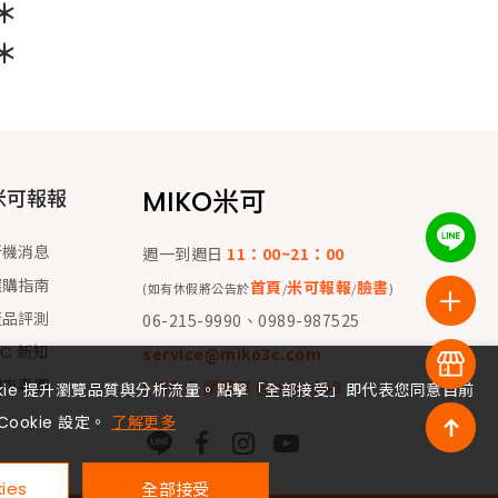
＊
＊
MIKO米可
米可報報
新機消息
週一到週日
11：00~21：00
選購指南
首頁
米可報報
臉書
(如有休假將公告於
/
/
)
產品評測
06-215-9990、0989-987525
 C 新知
service@miko3c.com
門市專欄
LINE ID 請搜尋 @miko168
okie 提升瀏覽品質與分析流量。點擊「全部接受」即代表您同意目前
Cookie 設定。
了解更多
ies
全部接受