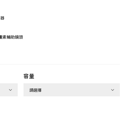
理器
萬畫素輔助鏡頭
容量