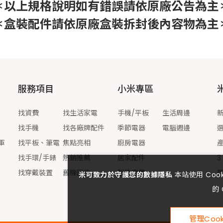
＊以上規格說明如有錯誤請依原廠公告為主
＊盒裝配件請依原廠盒裝拆封後內容物為主
服務項目
小米專區
找資費
找生活家電
手機/平板
生活周邊
找手機
找各廠牌配件
季節電器
電腦週邊
軍
找平板、筆電
焦點亮相
廚房電器
找手環/手錶
熱銷推薦
居家配件
3
找穿戴裝置
舊機回收
智能穿戴
米可致力於守護您的數據隱私
本站使用 Co
的 
管理Cook