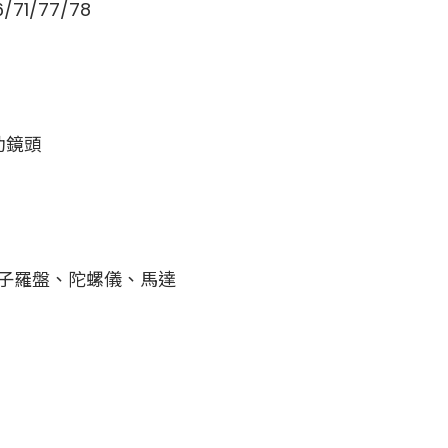
71/77/78
助鏡頭
子羅盤、陀螺儀、馬達