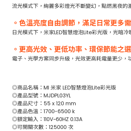
流光模式下，絢麗多彩燈光不斷變幻，點燃黑夜的
。色溫亮度自由調節，滿足日常更多
日光模式下，米家LED智慧燈泡Lite彩光版，光暗
。更高光效、更低功率、環保節能之
電子、光學方案同步升級，光效更高耗電量更少，功耗
◎商品名稱：MI 米家 LED智慧燈泡Lite彩光版
◎產品型號：MJDPL03YL
◎產品尺寸：55 x 120 mm
◎產品色溫：1700-6500 k
◎額定輸入：110V~60HZ 0.13A
◎可開關次數：125000 次