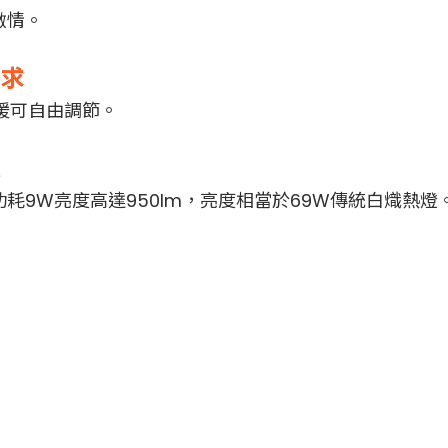
激情。
需求
冷暖可自由調節。
選
9W亮度高達950lm，亮度相當於69W傳統白熾熱燈