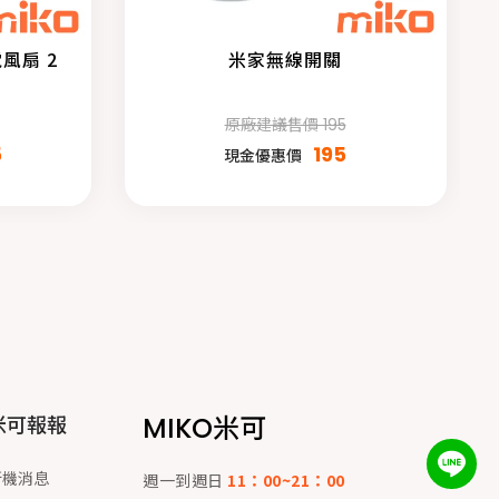
電風扇 2
米家無線開關
原廠建議售價 195
5
195
現金優惠價
MIKO米可
米可報報
新機消息
週一到週日
11：00~21：00