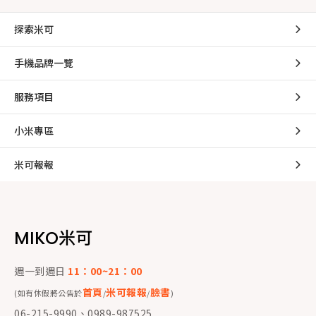
探索米可
手機品牌一覽
服務項目
小米專區
米可報報
MIKO米可
週一到週日
11：00~21：00
首頁
米可報報
臉書
(如有休假將公告於
/
/
)
06-215-9990、0989-987525