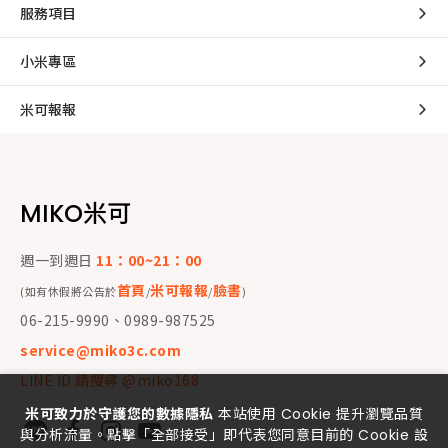
服務項目
小米專區
米可報報
MIKO米可
週一到週日
11：00~21：00
首頁
米可報報
臉書
(如有休假將公告於
/
/
)
06-215-9990、0989-987525
service@miko3c.com
LINE ID 請搜尋 @miko168
米可致力於守護您的數據隱私
本站使用 Cookie 提升瀏覽品質
與分析流量。點擊「全部接受」即代表您同意目前的 Cookie 設