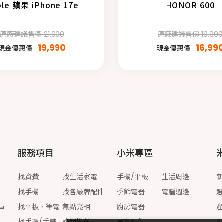
ple 蘋果 iPhone 17e
HONOR 600
原廠建議售價 21,900
原廠建議售價 19,99
19,990
16,99
現金優惠價
現金優惠價
服務項目
小米專區
找資費
找生活家電
手機/平板
生活周邊
找手機
找各廠牌配件
季節電器
電腦週邊
軍
找平板、筆電
焦點亮相
廚房電器
找手環/手錶
熱銷推薦
居家配件
3