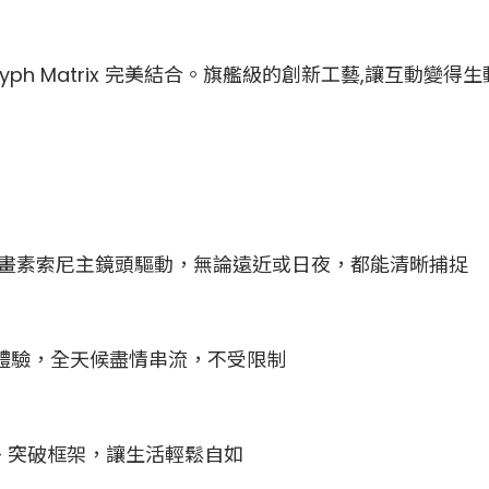
h Matrix 完美結合。旗艦級的創新工藝,
讓互動變得生
00萬畫素索尼主鏡頭驅動，無論遠近或日夜，都能清晰捕捉
遊戲體驗，全天候盡情串流，不受限制
能 —— 突破框架，讓生活輕鬆自如