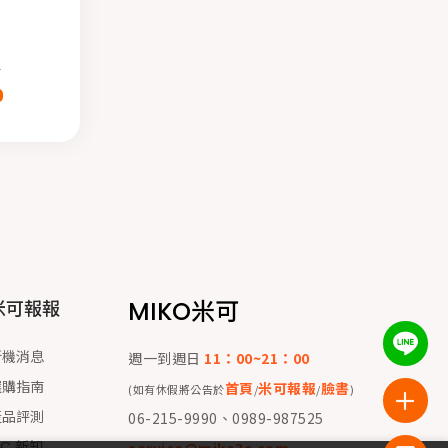
0
0
MIKO米可
米可報報
新機消息
週一到週日
11：00~21：00
選購指南
首頁
米可報報
臉書
(如有休假將公告於
/
/
)
產品評測
06-215-9990、0989-987525
 C 新知