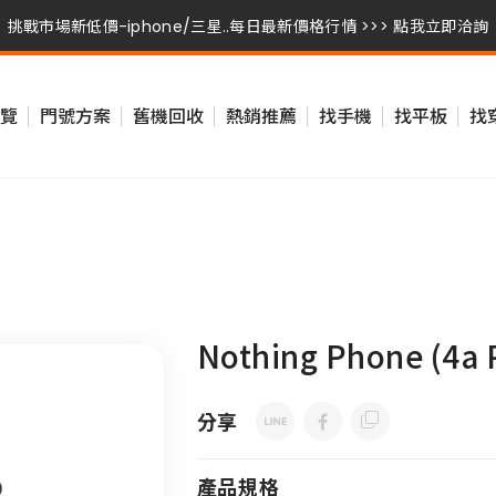
挑戰市場新低價-iphone/三星..每日最新價格行情 >>> 點我立即洽詢
挑戰市場新低價-iphone/三星..每日最新價格行情 >>> 點我立即洽詢
覽
門號方案
舊機回收
熱銷推薦
找手機
找平板
找
Nothing Phone (4a 
分享
產品規格