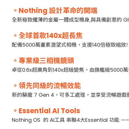
。Nothing 設計革命的開端
全新極致纖薄的金屬一體成型機身,與具備創意的 Glyp
。全球首款140x超長焦
配備5000萬畫素潛望式相機，支援140倍極致縮放!
。專業級三相機鏡頭
卓從0.6x超廣角到140x超級變焦，由旗艦級50
。領先同級的流暢效能
新的驍龍 7 Gen 4，可多工處理，並享受流暢
。Essential AI Tools
Nothing OS 的 A
I工具 串聯4大Essential 功