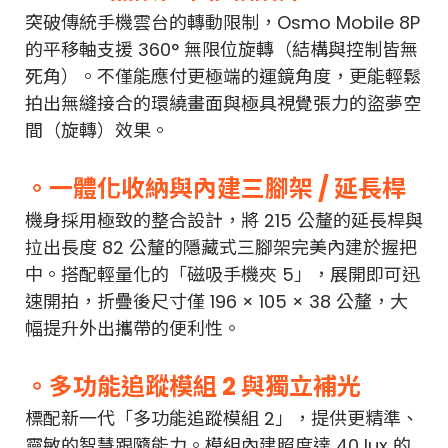
突破傳統手機雲台的轉動限制，Osmo Mobile 8P
的平移軸支援 360° 無限位旋轉（結構與控制皆無
死角）。不僅能應付更極端的運鏡角度，更能輕鬆
拍出無縫接合的環繞畫面與極具視覺張力的盜夢空
間（旋轉）效果。
。一體化收納與內建三腳架 / 延長桿
機身採用極致的整合設計，將 215 公釐的延長桿與
拉出長度 82 公釐的隱藏式三腳架完美內建於握把
中。搭配輕量化的「磁吸手機夾 5」，展開即可迅
速開拍，折疊後尺寸僅 196 × 105 × 38 公釐，大
幅提升外出攜帶的便利性。
。多功能追蹤模組 2 與獨立補光
標配新一代「多功能追蹤模組 2」，提供更精準、
靈敏的智慧跟隨能力。模組內建照度達 40 lux 的