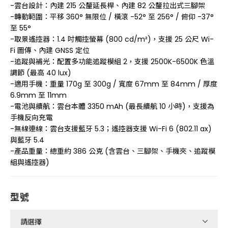
-雲台設計：內建 215 公釐延長桿、內建 82 公釐拉出式三腳架
-轉動範圍：平移 360° 無限位 / 橫滾 -52° 至 256° / 俯仰 -37°
至 55°
-取景遙控器：1.4 吋觸控螢幕 (800 cd/m²)，支援 25 公尺 Wi-
Fi 圖傳、內建 GNSS 定位
-追蹤與補光：配置多功能追蹤模組 2，支援 2500K-6500K 色溫
調節 (最高 40 lux)
-適用手機：重量 170g 至 300g / 寬度 67mm 至 84mm / 厚度
6.9mm 至 11mm
-電池與續航：雲台本體 3350 mAh (最長續航 10 小時)，支援為
手機反向充電
-無線連線：雲台支援藍牙 5.3；遙控器支援 Wi-Fi 6 (802.11 ax)
與藍牙 5.4
-產品重量：總重約 386 公克 (含雲台、三腳架、手機夾、追蹤模
組與遙控器)
型號