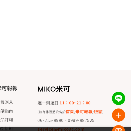
MIKO米可
米可報報
新機消息
週一到週日
11：00~21：00
選購指南
首頁
米可報報
臉書
(如有休假將公告於
/
/
)
產品評測
06-215-9990、0989-987525
 C 新知
service@miko3c.com