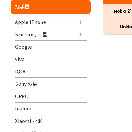
找手機
Nokia 2
Apple iPhone
Nokia
Samsung 三星
Google
vivo
iQOO
Sony 索尼
OPPO
realme
Xiaomi 小米