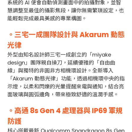
系統的 AI 便會自動偵測畫面中的拍攝對象，並智
慧調整至最佳的攝影焦段，讓你無需繁瑣設定，也
能輕鬆完成最具美感的專業構圖。
。三宅一成團隊設計與 Akarum 動態
光律
外型由知名設計師三宅一成創立的「miyake
design」團隊親自操刀，延續優雅的「自由曲
線」與獨特的非圓非方相機環設計。全新導入
「Akarum 動態光律」功能，透過相機環中央的指
示燈，以柔和閃爍的光暈提醒來電與通知，結合亮
面玻璃與圓弧邊角，帶來極致舒適的溫潤手感。
。高通 8s Gen 4 處理器與 IP69 軍規
防護
核心搭載最新 Qualcomm Snapdragon 8s Gen