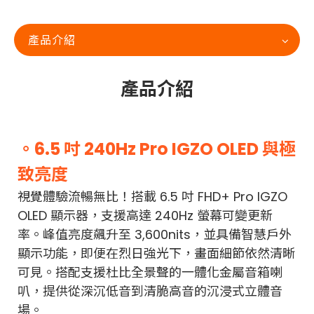
產品介紹
產品介紹
。6.5 吋 240Hz Pro IGZO OLED 與極
致亮度
視覺體驗流暢無比！搭載 6.5 吋 FHD+ Pro IGZO
OLED 顯示器，支援高達 240Hz 螢幕可變更新
率。峰值亮度飆升至 3,600nits，並具備智慧戶外
顯示功能，即便在烈日強光下，畫面細節依然清晰
可見。搭配支援杜比全景聲的一體化金屬音箱喇
叭，提供從深沉低音到清脆高音的沉浸式立體音
場。