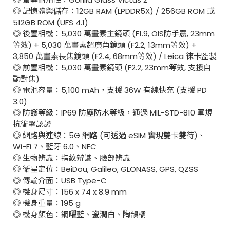
◎ 記憶體與儲存：12GB RAM (LPDDR5X) / 256GB ROM 或
512GB ROM (UFS 4.1)
◎ 後置相機：5,030 萬畫素主鏡頭 (F1.9, OIS防手震, 23mm
等效) + 5,030 萬畫素超廣角鏡頭 (F2.2, 13mm等效) +
3,850 萬畫素長焦鏡頭 (F2.4, 68mm等效) / Leica 徠卡監製
◎ 前置相機：5,030 萬畫素鏡頭 (F2.2, 23mm等效, 支援自
動對焦)
◎ 電池容量：5,100 mAh，支援 36W 有線快充 (支援 PD
3.0)
◎ 防護等級：IP69 防塵防水等級，通過 MIL-STD-810 軍規
抗衝擊認證
◎ 網路與連線：5G 網路 (可透過 eSIM 實現雙卡雙待)、
Wi-Fi 7、藍牙 6.0、NFC
◎ 生物辨識：指紋辨識、臉部辨識
◎ 衛星定位：BeiDou, Galileo, GLONASS, GPS, QZSS
◎ 傳輸介面：USB Type-C
◎ 機身尺寸：156 x 74 x 8.9 mm
◎ 機身重量：195 g
◎ 機身顏色：鋼曜藍、瓷潤白、陶韻橘