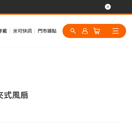
穿戴
米可快訊
門市據點
疊夾式風扇