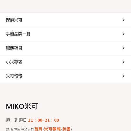
探索米可
手機品牌一覽
服務項目
小米專區
米可報報
MIKO米可
週一到週日
11：00~21：00
首頁
米可報報
臉書
(如有休假將公告於
/
/
)