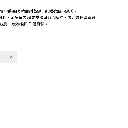
 ，無甲醛異味 抗氧耐黃變，結構強韌不變形。
滑動，可多角度 穩定支撐可隨心調節，滿足各情境需求。
地減震，有效緩解 跌落衝擊。