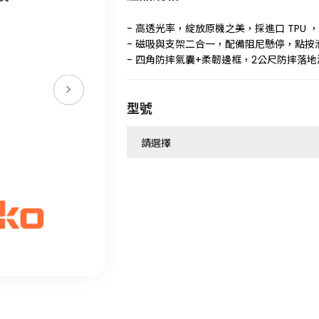
- 高透光率，綻放原機之美，採進口 TPU
- 磁吸與支架二合一，配備阻尼懸停，點按
- 四角防摔氣囊+柔韌邊框，2公尺防摔落
型號