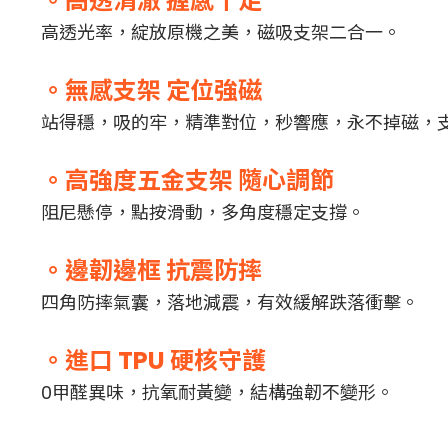
。高透清澈 握感十足
高透光率，綻放原機之美，磁吸支架二合一。
。無感支架 定位強磁
站得穩，吸的牢，精準對位，秒響應，永不掉磁，
。高強度五金支架 隨心調節
阻尼懸停，點按滑動，多角度穩定支撐。
。邊韌邊框 抗震防摔
四角防摔氣囊，落地減震，有效緩解跌落衝擊。
。進口 TPU 硬核守護
0甲醛異味，抗氧耐黃變，結構強韌不變形。