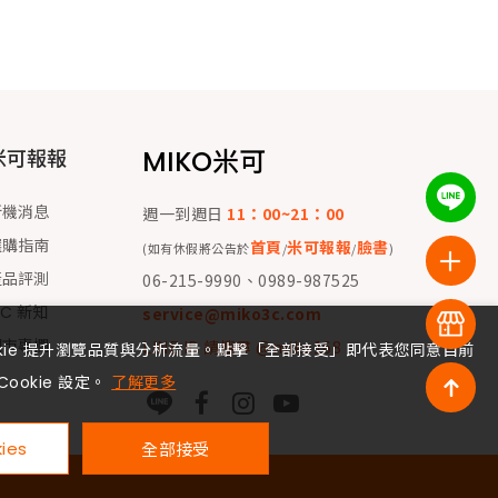
MIKO米可
米可報報
新機消息
週一到週日
11：00~21：00
選購指南
首頁
米可報報
臉書
(如有休假將公告於
/
/
)
產品評測
06-215-9990、0989-987525
 C 新知
service@miko3c.com
門市專欄
LINE ID 請搜尋 @miko168
okie 提升瀏覽品質與分析流量。點擊「全部接受」即代表您同意目前
Cookie 設定。
了解更多
ies
全部接受