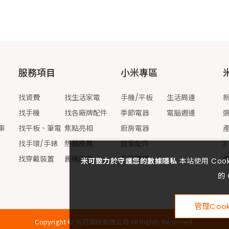
服務項目
小米專區
找資費
找生活家電
手機/平板
生活周邊
找手機
找各廠牌配件
季節電器
電腦週邊
軍
找平板、筆電
焦點亮相
廚房電器
找手環/手錶
熱銷推薦
居家配件
3
找穿戴裝置
舊機回收
智能穿戴
米可致力於守護您的數據隱私
本站使用 Co
的 
管理Cook
Copyright ©
米可資訊有限公司
All Rights Reserved.