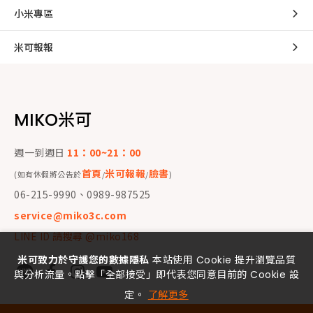
小米專區
米可報報
MIKO米可
週一到週日
11：00~21：00
首頁
米可報報
臉書
(如有休假將公告於
/
/
)
06-215-9990、0989-987525
service@miko3c.com
LINE ID 請搜尋 @miko168
米可致力於守護您的數據隱私
本站使用 Cookie 提升瀏覽品質
與分析流量。點擊「全部接受」即代表您同意目前的 Cookie 設
定。
了解更多