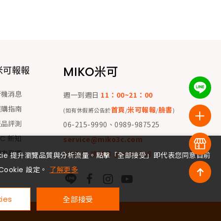
MIKO米可
米可報報
新機消息
週一到週日
11：00~21：00
選購指南
首頁
米可報報
臉書
(如有休假將公告於
/
/
)
產品評測
06-215-9990、0989-987525
 C 新知
service@miko3c.com
門市專欄
LINE ID 請搜尋 @miko168
okie 提升瀏覽品質與分析流量。點擊「全部接受」即代表您同意目前
Cookie 設定。
了解更多
ies
全部接受