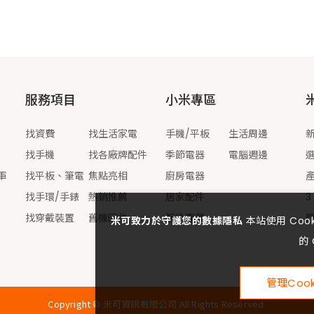
服務項目
小米專區
找資費
找生活家電
手機/平板
生活周邊
找手機
找各廠牌配件
季節電器
電腦週邊
軍
找平板、筆電
焦點亮相
廚房電器
找手環/手錶
熱銷推薦
居家配件
3
找穿戴裝置
舊機回收
智能穿戴
米可致力於守護您的數據隱私
本站使用 Co
的 
管理Cook
Copyright ©
米可資訊有限公司
All Rights Reserved.