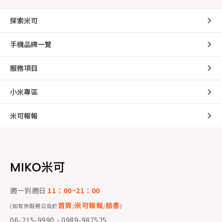
探索米可
手機品牌一覽
服務項目
小米專區
米可報報
MIKO米可
週一到週日
11：00~21：00
首頁
米可報報
臉書
(如有休假將公告於
/
/
)
06-215-9990、0989-987525