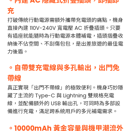
。內建 AC 隱藏式折疊插頭，即插即
充
打破傳統行動電源需額外攜帶充電頭的痛點，機身
直接內建 110V-240V 寬電壓 AC 折疊插頭。只要
有插座就能隨時為行動電源本體補電，插頭摺疊收
納後不佔空間、不刮傷包包，是出差旅遊的最佳電
力後盾。
。自帶雙充電線與多孔輸出，出門免
帶線
真正實現「出門不帶線」的極致便利。機身巧妙隱
藏了主流的 Type-C 與 Lightning 雙規格充電
線，並配備額外的 USB 輸出孔，可同時為多部設
備進行充電，滿足跨系統用戶的多元補電需求。
。10000mAh 黃金容量與機甲潮流外