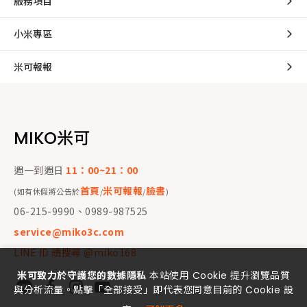
服務項目
小米專區
米可報報
MIKO米可
週一到週日
11：00~21：00
首頁
米可報報
臉書
(如有休假將公告於
/
/
)
06-215-9990、0989-987525
service@miko3c.com
LINE ID 請搜尋 @miko168
米可致力於守護您的數據隱私
本站使用 Cookie 提升瀏覽品質
與分析流量。點擊「全部接受」即代表您同意目前的 Cookie 設