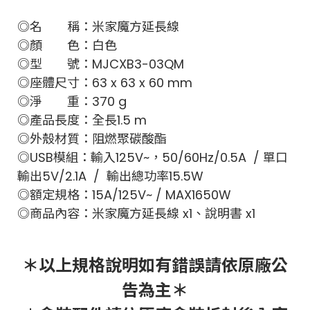
◎名 稱：米家魔方延長線
◎顏 色：白色
◎型 號：MJCXB3-03QM
◎座體尺寸：63 x 63 x 60 mm
◎淨 重：370 g
◎產品長度：全長1.5 m
◎外殼材質：阻燃聚碳酸酯
◎USB模組：輸入125V~，50/60Hz/0.5A / 單口
輸出5V/2.1A / 輸出總功率15.5W
◎額定規格：15A/125V~ / MAX1650W
◎商品內容：米家魔方延長線 x1、說明書 x1
＊以上規格說明如有錯誤請依原廠公
告為主＊