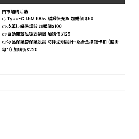
門市加購活動
👉Type-C 1.5M 100w 編織快充線 加購價 $90
👉皮革掛繩保護殼 加購價$100
👉自動開蓋磁吸支架殼 加購價$125
👉冰晶保護套保護設設 防摔透明設計+鋁合金按鈕卡扣 (贈掛
勾*1) 加購價$220