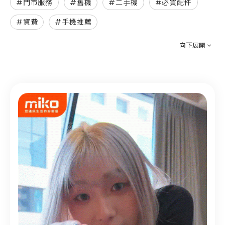
#門市服務
#舊機
#二手機
#必買配件
#資費
#手機推薦
向下展開