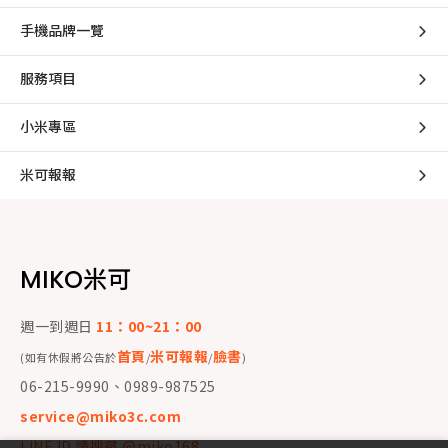
手機品牌一覽
服務項目
小米專區
米可報報
MIKO米可
週一到週日
11：00~21：00
首頁
米可報報
臉書
(如有休假將公告於
/
/
)
06-215-9990、0989-987525
service@miko3c.com
LINE ID 請搜尋 @miko168