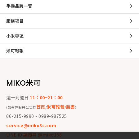
手機品牌一覽
服務項目
小米專區
米可報報
MIKO米可
週一到週日
11：00~21：00
首頁
米可報報
臉書
(如有休假將公告於
/
/
)
06-215-9990、0989-987525
service@miko3c.com
LINE ID 請搜尋 @miko168