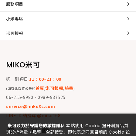
服務項目
小米專區
米可報報
MIKO米可
週一到週日
11：00~21：00
首頁
米可報報
臉書
(如有休假將公告於
/
/
)
06-215-9990、0989-987525
service@miko3c.com
LINE ID 請搜尋 @miko168
米可致力於守護您的數據隱私
本站使用 Cookie 提升瀏覽品質
與分析流量。點擊「全部接受」即代表您同意目前的 Cookie 設