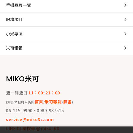
手機品牌一覽
服務項目
小米專區
米可報報
MIKO米可
週一到週日
11：00~21：00
首頁
米可報報
臉書
(如有休假將公告於
/
/
)
06-215-9990、0989-987525
service@miko3c.com
LINE ID 請搜尋 @miko168