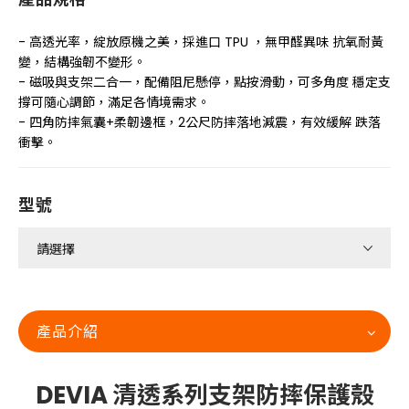
- 高透光率，綻放原機之美，採進口 TPU ，無甲醛異味 抗氧耐黃
變，結構強韌不變形。
- 磁吸與支架二合一，配備阻尼懸停，點按滑動，可多角度 穩定支
撐可隨心調節，滿足各情境需求。
- 四角防摔氣囊+柔韌邊框，2公尺防摔落地減震，有效緩解 跌落
衝擊。
型號
產品介紹
DEVIA 清透系列支架防摔保護殼