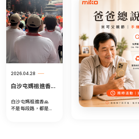
vivo X300超強...
手機卡頓‼️ 掉電...
教你一招抗過敏-...
攝影旗艦機又升...
小編又來摔手機給
大家看了😎
vivo X 蔡司 長焦增
手機卡頓‼️ 掉電異
有這樣的閨密..........
...
距鏡 超強實拍一...
📢各位vivo X300系
常‼️
請你把這支影片分...
列實拍真的太美了...
...
2026.04.28
2026.04.28
2026.04.28
2026.04.10
新機上市
新機上市
限量倒數!!! vivo...
白沙屯媽祖進香...
vivo X300 Ultra...
OPPO Find N6...
#vivo 攝影大師套裝
白沙屯媽祖進香🙏
組全開箱
不是每段路，都是...
這台拍太遠 害小編
vivo X300 Ultra 是
...
差點被誤會上班偷...
手機攝影新巔峰⁉️
...