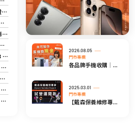
略
！
2026.08.05
總整理
門市專欄
各品牌手機收購｜...
測
2025.03.01
！
門市專欄
包
【戴森保養維修專...
嗎？
次揭密
害？！