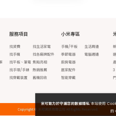
服務項目
小米專區
找資費
找生活家電
手機/平板
生活周邊
找手機
找各廠牌配件
季節電器
電腦週邊
軍
找平板、筆電
焦點亮相
廚房電器
找手環/手錶
熱銷推薦
居家配件
3
找穿戴裝置
舊機回收
智能穿戴
米可致力於守護您的數據隱私
本站使用 Co
Copyright ©
米可資訊有限公司
All Rights Reserved.
的 