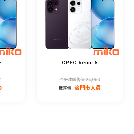
F
OPPO Reno16
原廠建議售價 24,990
0
0
洽門市人員
驚喜價