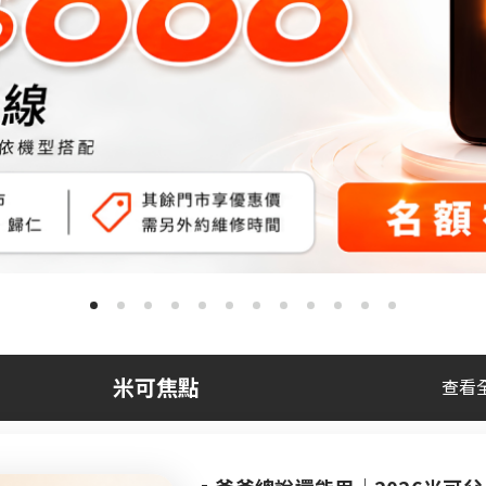
米可最新熱銷手機排行榜：促銷活動 + 蘋果漲價刺激全月銷量大增
你該買三星寬摺疊機 Z Fold 8 的 3 大理由：高效能、更輕、更適合影片與遊戲
三星摺疊手機 Galaxy Z Fold 8 / 8 Ultra 與 Z Flip 8 正式發表規格、台灣價格與上市日期
Google Pixel 11 傳聞懶人包｜上市時間、規格特色、價格、顏色預
新 iPad mini 8 傳 10 月發表！規格升級有感：首搭 OLED 螢幕、A19 Pro 晶片與防水設計！
iOS 27 新功能懶人包｜Apple Intelligece、新 Siri AI 深度整合 iPhone 應用，支援哪些機型、更新時間一次了解
蘋果首款摺疊機 iPhone Ultra 什麼時候出？2026 上市時間、價格、尺寸規格懶人
【iPhone 18 基礎款傳聞整理】2027 才發表？記憶體規格提升？價格會漲
米可焦點
查看
最新傳聞懶人包！【iPhone 18 上市時間、規格、價格】 Pro / Pro Max / Air 2 / 摺疊機全機型一
【實測拍照比較】vivo X300 Ultra 與 OPPO Find X9 Ultra - 日景、夜景、人像三大日常場景誰更厲