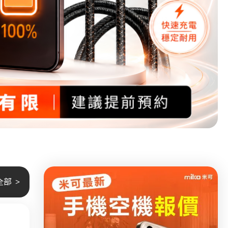
！
總整理
測
！
包
嗎？
全部
次揭密
害？！