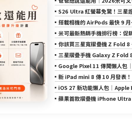
爸爸總說還能用｜2026米可父親節手機健康升級計畫
S26 Ultra 紅螢幕免驚！三星證實非硬體故障，兩大官方修復方案與暫時自救法全攻
搭載相機的 AirPods 最快 9 月亮相？相機版 AirPods / AirPods Ultra 上市時間、功能與規格總整理
米可最新熱銷手機排行榜：促銷活動 + 蘋果漲價刺激全月銷量大增
你該買三星寬摺疊機 Z Fold 8 的 3 大理由：高效能、更輕、更適合影片與遊戲
三星摺疊手機 Galaxy Z Fold 8 / 8 Ultra 與 Z Flip 8 正式發表規格、台灣價格與上市日期
Google Pixel 11 傳聞懶人包｜上市時間、規格特色、價格、顏色預
新 iPad mini 8 傳 10 月發表！規格升級有感：首搭 OLED 螢幕、A19 Pro 晶片與防水設計！
iOS 27 新功能懶人包｜Apple Intelligece、新 Siri AI 深度整合 iPhone 應用，支援哪些機型、更新時間一次了解
蘋果首款摺疊機 iPhone Ultra 什麼時候出？2026 上市時間、價格、尺寸規格懶人
【iPhone 18 基礎款傳聞整理】2027 才發表？記憶體規格提升？價格會漲
最新傳聞懶人包！【iPhone 18 上市時間、規格、價格】 Pro / Pro Max / Air 2 / 摺疊機全機型一
【實測拍照比較】vivo X300 Ultra 與 OPPO Find X9 Ultra - 日景、夜景、人像三大日常場景誰更厲