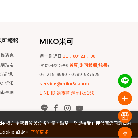
MIKO米可
米可報報
新機消息
週一到週日
11：00~21：00
選購指南
首頁
米可報報
臉書
(如有休假將公告於
/
/
)
產品評測
06-215-9990、0989-987525
 C 新知
service@miko3c.com
門市專欄
LINE ID 請搜尋 @miko168
okie 提升瀏覽品質與分析流量。點擊「全部接受」即代表您同意目前
Cookie 設定。
了解更多