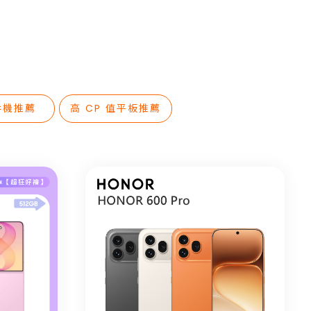
略
！
手機推薦
高 CP 值平板推薦
總整理
測
！
包
嗎？
次揭密