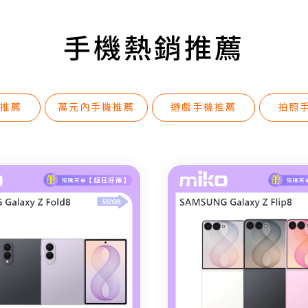
爸爸總說還能用｜2026米可父親節手機健康升級計畫
手機熱銷推薦
S26 Ultra 紅螢幕免驚！三星證實非硬體故障，兩大官方修復方案與暫時自救法全攻
搭載相機的 AirPods 最快 9 月亮相？相機版 AirPods / AirPods Ultra 上市時間、功能與規格總整理
米可最新熱銷手機排行榜：促銷活動 + 蘋果漲價刺激全月銷量大增
推薦
萬元內手機推薦
遊戲手機推薦
拍照
你該買三星寬摺疊機 Z Fold 8 的 3 大理由：高效能、更輕、更適合影片與遊戲
三星摺疊手機 Galaxy Z Fold 8 / 8 Ultra 與 Z Flip 8 正式發表規格、台灣價格與上市日期
Google Pixel 11 傳聞懶人包｜上市時間、規格特色、價格、顏色預
新 iPad mini 8 傳 10 月發表！規格升級有感：首搭 OLED 螢幕、A19 Pro 晶片與防水設計！
iOS 27 新功能懶人包｜Apple Intelligece、新 Siri AI 深度整合 iPhone 應用，支援哪些機型、更新時間一次了解
蘋果首款摺疊機 iPhone Ultra 什麼時候出？2026 上市時間、價格、尺寸規格懶人
【iPhone 18 基礎款傳聞整理】2027 才發表？記憶體規格提升？價格會漲
最新傳聞懶人包！【iPhone 18 上市時間、規格、價格】 Pro / Pro Max / Air 2 / 摺疊機全機型一