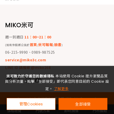
MIKO米可
週一到週日
11：00~21：00
首頁
米可報報
臉書
(如有休假將公告於
/
/
)
06-215-9990、0989-987525
service@miko3c.com
LINE ID 請搜尋 @miko168
米可致力於守護您的數據隱私
本站使用 Cookie 提升瀏覽品質
與分析流量。點擊「全部接受」即代表您同意目前的 Cookie 設
定。
了解更多
Copyright ©
米可資訊有限公司
All Rights Reserved.
管理Cookies
全部接受
價格總覽
門號方案
即時詢價
門市據點