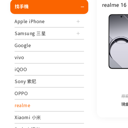
找手機
Apple iPhone
Samsung 三星
Google
vivo
iQOO
Sony 索尼
OPPO
原廠
現
realme
Xiaomi 小米