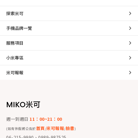
探索米可
手機品牌一覽
服務項目
小米專區
米可報報
MIKO米可
週一到週日
11：00~21：00
首頁
米可報報
臉書
(如有休假將公告於
/
/
)
06-215-9990、0989-987525