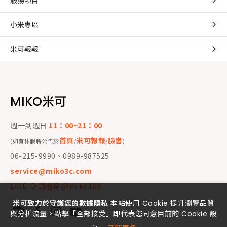
服務項目
小米專區
米可報報
MIKO米可
週一到週日
11：00~21：00
首頁
米可報報
臉書
(如有休假將公告於
/
/
)
06-215-9990、0989-987525
service@miko3c.com
LINE ID 請搜尋 @miko168
米可致力於守護您的數據隱私
本站使用 Cookie 提升瀏覽品質
與分析流量。點擊「全部接受」即代表您同意目前的 Cookie 設