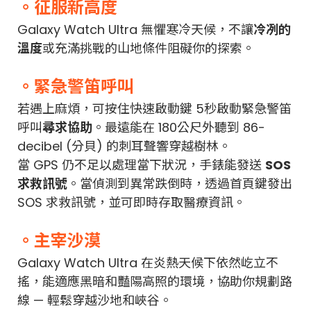
。征服新高度
Galaxy Watch Ultra 無懼寒冷天候，不讓
冷冽的
溫度
或充滿挑戰的山地條件阻礙你的探索。
。緊急警笛呼叫
若遇上麻煩，可按住快速啟動鍵 5秒啟動緊急警笛
呼叫
尋求協助
。最遠能在 180公尺外聽到 86-
decibel (分貝) 的刺耳聲響穿越樹林。
當 GPS 仍不足以處理當下狀況，手錶能發送
SOS
求救訊號
。當偵測到異常跌倒時，透過首頁鍵發出
SOS 求救訊號，並可即時存取醫療資訊。
。主宰沙漠
Galaxy Watch Ultra 在炎熱天候下依然屹立不
搖，能適應黑暗和豔陽高照的環境，協助你規劃路
線 — 輕鬆穿越沙地和峽谷。