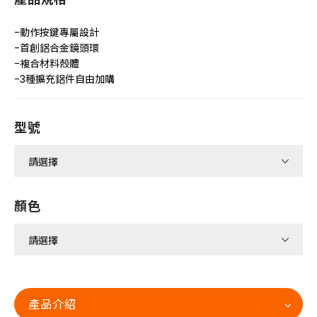
-動作按鍵專屬設計
-首創鋁合金鏡頭環
-複合材料殼體
-3種擴充鋁件自由加購
型號
顏色
產品介紹