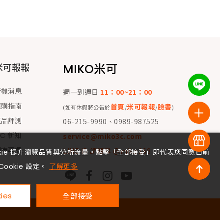
MIKO米可
米可報報
新機消息
週一到週日
11：00~21：00
選購指南
首頁
米可報報
臉書
(如有休假將公告於
/
/
)
產品評測
06-215-9990、0989-987525
 C 新知
service@miko3c.com
門市專欄
LINE ID 請搜尋 @miko168
okie 提升瀏覽品質與分析流量。點擊「全部接受」即代表您同意目前
Cookie 設定。
了解更多
ies
全部接受