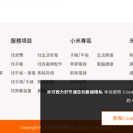
服務項目
小米專區
找資費
找生活家電
手機/平板
生活周邊
找手機
找各廠牌配件
季節電器
電腦週邊
軍
找平板、筆電
焦點亮相
廚房電器
找手環/手錶
熱銷推薦
居家配件
3
找穿戴裝置
舊機回收
智能穿戴
米可致力於守護您的數據隱私
本站使用 Co
的 
管理Cook
Copyright ©
米可資訊有限公司
All Rights Reserved.