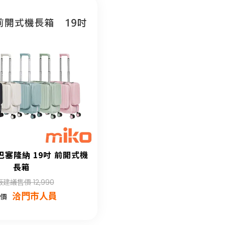
 巴塞隆納 19吋 前開式機
長箱
建議售價 12,990
洽門市人員
價