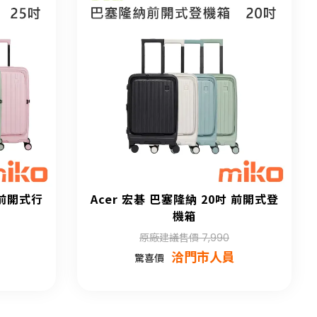
 前開式行
Acer 宏碁 巴塞隆納 20吋 前開式登
機箱
原廠建議售價 7,990
洽門市人員
驚喜價