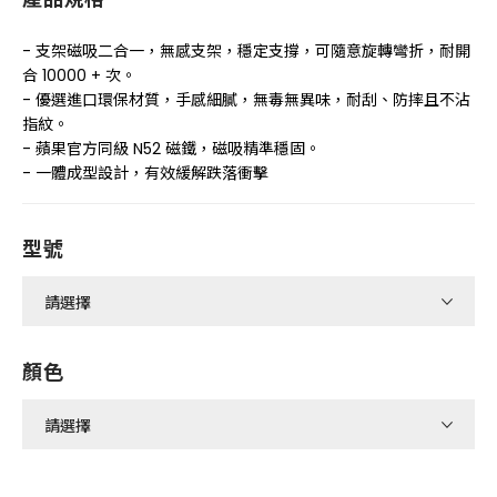
- 支架磁吸二合一，無感支架，穩定支撐，可隨意旋轉彎折，耐開
合 10000 + 次。
- 優選進口環保材質，手感細膩，無毒無異味，耐刮、防摔且不沾
指紋。
- 蘋果官方同級 N52 磁鐵，磁吸精準穩固。
- 一體成型設計，有效緩解跌落衝擊
型號
顏色