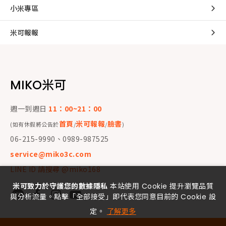
小米專區
米可報報
MIKO米可
週一到週日
11：00~21：00
首頁
米可報報
臉書
(如有休假將公告於
/
/
)
06-215-9990、0989-987525
service@miko3c.com
LINE ID 請搜尋 @miko168
米可致力於守護您的數據隱私
本站使用 Cookie 提升瀏覽品質
與分析流量。點擊「全部接受」即代表您同意目前的 Cookie 設
定。
了解更多