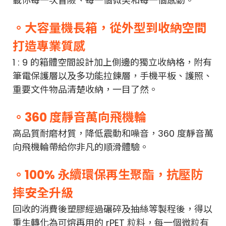
載你每一次冒險、每一個微笑和每一個感動。
。大容量機長箱，從外型到收納空間
打造專業質感
1 : 9 的箱體空間設計加上側邊的獨立收納格，附有
筆電保護層以及多功能拉鍊層，手機平板、護照、
重要文件物品清楚收納，一目了然。
。360 度靜音萬向飛機輪
高品質耐磨材質，降低震動和噪音，360 度靜音萬
向飛機輪帶給你非凡的順滑體驗。
。100% 永續環保再生聚酯，抗壓防
摔安全升級
回收的消費後塑膠經過碾碎及抽絲等製程後，得以
重生轉化為可熔再用的 rPET 粒料，每一個微粒有