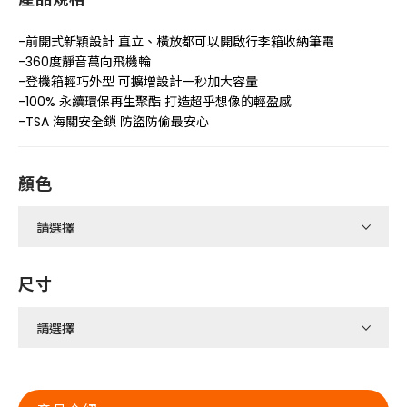
-前開式新穎設計 直立、橫放都可以開啟行李箱收納筆電
-360度靜音萬向飛機輪
-登機箱輕巧外型 可擴增設計一秒加大容量
-100% 永續環保再生聚酯 打造超乎想像的輕盈感
-TSA 海關安全鎖 防盜防偷最安心
顏色
尺寸