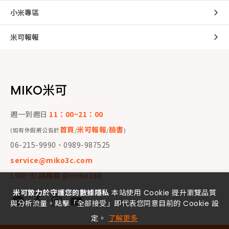
小米專區
米可報報
MIKO米可
週一到週日
11：00~21：00
首頁
米可報報
臉書
(如有休假將公告於
/
/
)
06-215-9990、0989-987525
service@miko3c.com
LINE ID 請搜尋 @miko168
米可致力於守護您的數據隱私
本站使用 Cookie 提升瀏覽品質
與分析流量。點擊「全部接受」即代表您同意目前的 Cookie 設
定。
了解更多