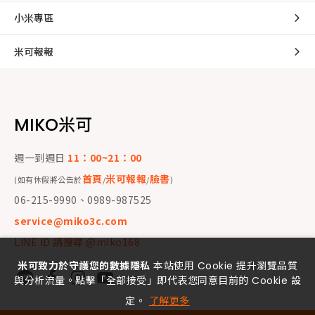
小米專區
米可報報
MIKO米可
週一到週日
11：00~21：00
首頁
米可報報
臉書
(如有休假將公告於
/
/
)
06-215-9990、0989-987525
service@miko3c.com
LINE ID 請搜尋 @miko168
米可致力於守護您的數據隱私
本站使用 Cookie 提升瀏覽品質
與分析流量。點擊「全部接受」即代表您同意目前的 Cookie 設
定。
了解更多