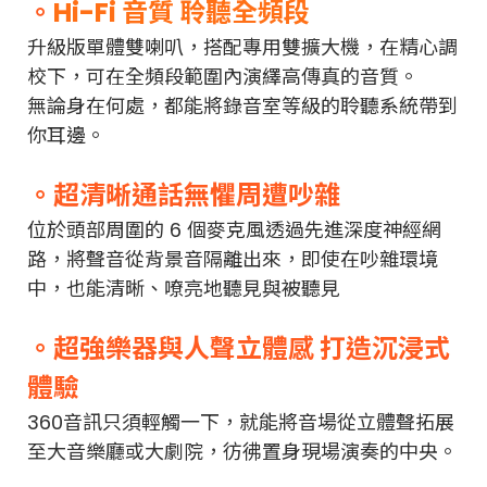
。
Hi-Fi 音質 聆聽全頻段
升級版單體雙喇叭，搭配專用雙擴大機，在精心調
校下，可在全頻段範圍內演繹高傳真的音質。
無論身在何處，都能將錄音室等級的聆聽系統帶到
你耳邊。
。超清晰通話無懼周遭吵雜
位於頭部周圍的 6 個麥克風透過先進深度神經網
路，將聲音從背景音隔離出來，即使在吵雜環境
中，也能清晰、嘹亮地聽見與被聽見
。超強樂器與人聲立體感 打造沉浸式
體驗
360音訊只須輕觸一下，就能將音場從立體聲拓展
至大音樂廳或大劇院，彷彿置身現場演奏的中央。