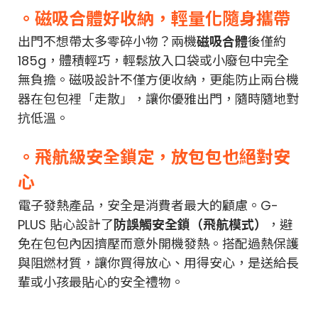
。磁吸合體好收納，輕量化隨身攜帶
出門不想帶太多零碎小物？兩機
磁吸合體
後僅約
185g，體積輕巧，輕鬆放入口袋或小廢包中完全
無負擔。磁吸設計不僅方便收納，更能防止兩台機
器在包包裡「走散」，讓你優雅出門，隨時隨地對
抗低溫。
。飛航級安全鎖定，放包包也絕對安
心
電子發熱產品，安全是消費者最大的顧慮。G-
PLUS 貼心設計了
防誤觸安全鎖（飛航模式）
，避
免在包包內因擠壓而意外開機發熱。搭配過熱保護
與阻燃材質，讓你買得放心、用得安心，是送給長
輩或小孩最貼心的安全禮物。