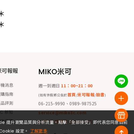
＊
＊
MIKO米可
米可報報
新機消息
週一到週日
11：00~21：00
選購指南
首頁
米可報報
臉書
(如有休假將公告於
/
/
)
產品評測
06-215-9990、0989-987525
 C 新知
service@miko3c.com
門市專欄
LINE ID 請搜尋 @miko168
okie 提升瀏覽品質與分析流量。點擊「全部接受」即代表您同意目前
Cookie 設定。
了解更多