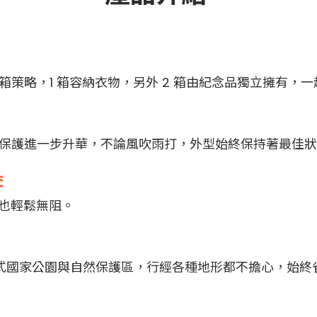
1+2 裝箱策略，1 箱容納衣物，另外 2 箱由紀念品獨立擁有
枚！將完美保護進一步升華，不論風吹雨打，外型始終保持著最佳
李
關也輕鬆無阻。
各式國家公園與自然保護區，行經各種地形都不擔心，始終