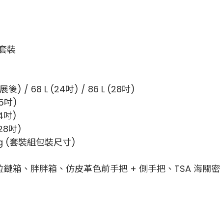
寸套裝
擴展後) /
68 L (24吋) / 86 L (28吋)
.5吋)
4吋)
28吋)
 kg (套裝組包裝尺寸)
 吋拉鏈箱、胖胖箱、仿皮革色前手把 + 側手把、TSA 海關