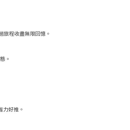
，一趟旅程收盡無限回憶。
狀態。
省力好推。