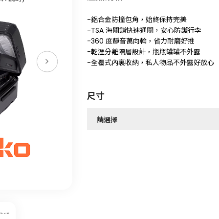
-鋁合金防撞包角，始終保持完美
-TSA 海關鎖快速通關，安心防護行李
-360 度靜音萬向輪，省力耐磨好推
-乾溼分離隔層設計，瓶瓶罐罐不外露
-全覆式內裏收納，私人物品不外露好放心
尺寸