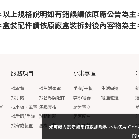
＊以上規格說明如有錯誤請依原廠公告為主
＊盒裝配件請依原廠盒裝拆封後內容物為主
服務項目
小米專區
找資費
找生活家電
手機/平板
生活周邊
找手機
找各廠牌配件
季節電器
電腦週邊
軍
找平板、筆電
焦點亮相
廚房電器
找手環/手錶
熱銷推薦
居家配件
3
找穿戴裝置
舊機回收
智能穿戴
米可致力於守護您的數據隱私
本站使用 Co
的 