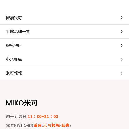
探索米可
手機品牌一覽
服務項目
小米專區
米可報報
MIKO米可
週一到週日
11：00~21：00
首頁
米可報報
臉書
(如有休假將公告於
/
/
)